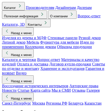
Производителям
Дизайнерам
Дилерам
Каталог
Вопрос-ответ
Полезная информация
О компании
Каталоги, 3D
Контакты
Назад к меню
Изделия из дерева и МДФ
Стеновые панели
Резной декор
Лепной декор
Мебель
Фурнитура для мебели
Идеи по
применению
Коллекции декора
Образцы продукции
Назад к меню
Каталоги и чертежи
Вопрос-ответ
Материалы и качество
изделий
Оплата и доставка
Договор купли-продажи
Советы
по отделке и монтажу
Хранение и эксплуатация
Гарантия и
возврат
Видео
Назад к меню
Воссоздание исторических интерьеров
Авторские права
Новости
Статьи
Карта сайта
Мы в СМИ
Отзывы
Галерея
Назад к меню
Санкт-Петербург
Москва
Регионы РФ
Беларусь
Казахстан