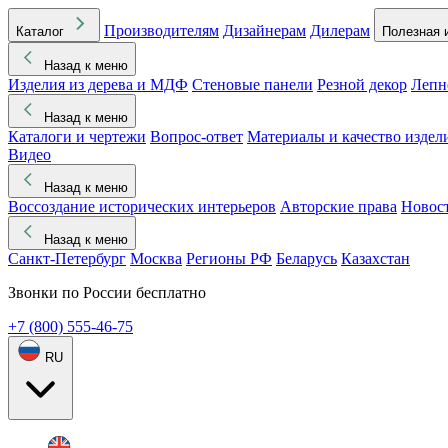
Производителям
Дизайнерам
Дилерам
Каталог
Полезная 
Назад к меню
Изделия из дерева и МДФ
Стеновые панели
Резной декор
Лепн
Назад к меню
Каталоги и чертежи
Вопрос-ответ
Материалы и качество издел
Видео
Назад к меню
Воссоздание исторических интерьеров
Авторские права
Новос
Назад к меню
Санкт-Петербург
Москва
Регионы РФ
Беларусь
Казахстан
Звонки по России бесплатно
+7 (800) 555-46-75
RU