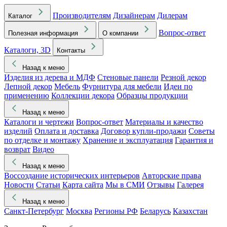
Производителям
Дизайнерам
Дилерам
Каталог
Вопрос-ответ
Полезная информация
О компании
Каталоги, 3D
Контакты
Назад к меню
Изделия из дерева и МДФ
Стеновые панели
Резной декор
Лепной декор
Мебель
Фурнитура для мебели
Идеи по
применению
Коллекции декора
Образцы продукции
Назад к меню
Каталоги и чертежи
Вопрос-ответ
Материалы и качество
изделий
Оплата и доставка
Договор купли-продажи
Советы
по отделке и монтажу
Хранение и эксплуатация
Гарантия и
возврат
Видео
Назад к меню
Воссоздание исторических интерьеров
Авторские права
Новости
Статьи
Карта сайта
Мы в СМИ
Отзывы
Галерея
Назад к меню
Санкт-Петербург
Москва
Регионы РФ
Беларусь
Казахстан