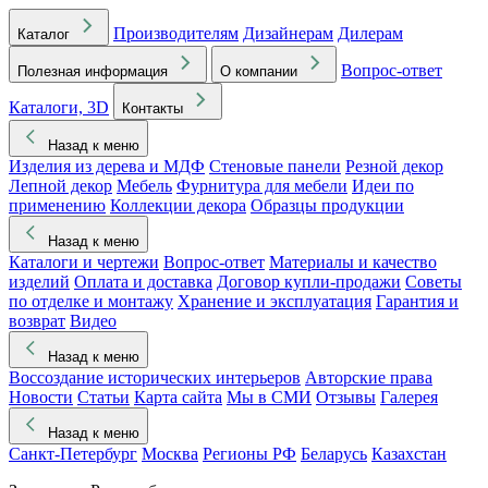
Производителям
Дизайнерам
Дилерам
Каталог
Вопрос-ответ
Полезная информация
О компании
Каталоги, 3D
Контакты
Назад к меню
Изделия из дерева и МДФ
Стеновые панели
Резной декор
Лепной декор
Мебель
Фурнитура для мебели
Идеи по
применению
Коллекции декора
Образцы продукции
Назад к меню
Каталоги и чертежи
Вопрос-ответ
Материалы и качество
изделий
Оплата и доставка
Договор купли-продажи
Советы
по отделке и монтажу
Хранение и эксплуатация
Гарантия и
возврат
Видео
Назад к меню
Воссоздание исторических интерьеров
Авторские права
Новости
Статьи
Карта сайта
Мы в СМИ
Отзывы
Галерея
Назад к меню
Санкт-Петербург
Москва
Регионы РФ
Беларусь
Казахстан