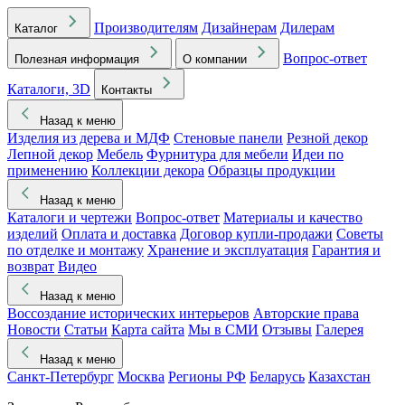
Производителям
Дизайнерам
Дилерам
Каталог
Вопрос-ответ
Полезная информация
О компании
Каталоги, 3D
Контакты
Назад к меню
Изделия из дерева и МДФ
Стеновые панели
Резной декор
Лепной декор
Мебель
Фурнитура для мебели
Идеи по
применению
Коллекции декора
Образцы продукции
Назад к меню
Каталоги и чертежи
Вопрос-ответ
Материалы и качество
изделий
Оплата и доставка
Договор купли-продажи
Советы
по отделке и монтажу
Хранение и эксплуатация
Гарантия и
возврат
Видео
Назад к меню
Воссоздание исторических интерьеров
Авторские права
Новости
Статьи
Карта сайта
Мы в СМИ
Отзывы
Галерея
Назад к меню
Санкт-Петербург
Москва
Регионы РФ
Беларусь
Казахстан