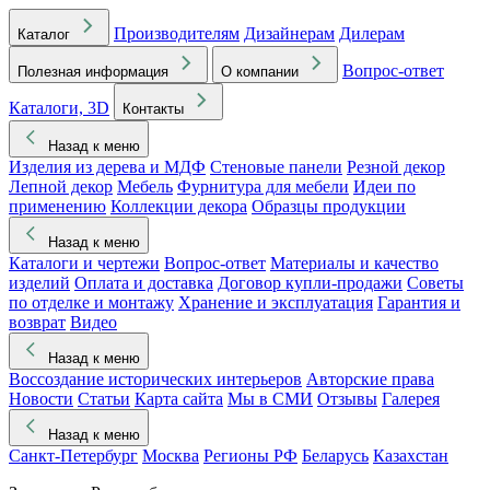
Производителям
Дизайнерам
Дилерам
Каталог
Вопрос-ответ
Полезная информация
О компании
Каталоги, 3D
Контакты
Назад к меню
Изделия из дерева и МДФ
Стеновые панели
Резной декор
Лепной декор
Мебель
Фурнитура для мебели
Идеи по
применению
Коллекции декора
Образцы продукции
Назад к меню
Каталоги и чертежи
Вопрос-ответ
Материалы и качество
изделий
Оплата и доставка
Договор купли-продажи
Советы
по отделке и монтажу
Хранение и эксплуатация
Гарантия и
возврат
Видео
Назад к меню
Воссоздание исторических интерьеров
Авторские права
Новости
Статьи
Карта сайта
Мы в СМИ
Отзывы
Галерея
Назад к меню
Санкт-Петербург
Москва
Регионы РФ
Беларусь
Казахстан