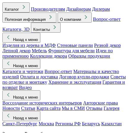
Производителям
Дизайнерам
Дилерам
Каталог
Вопрос-ответ
Полезная информация
О компании
Каталоги, 3D
Контакты
Назад к меню
Изделия из дерева и МДФ
Стеновые панели
Резной декор
Лепной декор
Мебель
Фурнитура для мебели
Идеи по
применению
Коллекции декора
Образцы продукции
Назад к меню
Каталоги и чертежи
Вопрос-ответ
Материалы и качество
изделий
Оплата и доставка
Договор купли-продажи
Советы
по отделке и монтажу
Хранение и эксплуатация
Гарантия и
возврат
Видео
Назад к меню
Воссоздание исторических интерьеров
Авторские права
Новости
Статьи
Карта сайта
Мы в СМИ
Отзывы
Галерея
Назад к меню
Санкт-Петербург
Москва
Регионы РФ
Беларусь
Казахстан