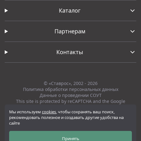
Каталог
Партнерам
Контакты
© «Ставрос», 2002 - 2026
Политика обработки персональных данных
Данные о проведении СОУТ
This site is protected by reCAPTCHA and the Google
Privacy Policy
and
Terms of Service
apply.
Мы используем
cookies
, чтобы сохранять ваш поиск,
рекомендовать полезное и создавать другие удобства на
Вся представленная на сайте информация, касающаяся технических
сайте
характеристик, наличия на складе, стоимости товаров, носит
информационный характер и ни при каких условиях не является
публичной офертой, определяемой положениями Статьи 437(2)
Принять