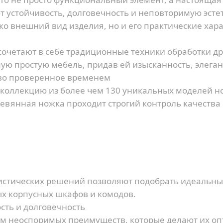
устойчивость, долговечность и неповторимую эсте
о внешний вид изделия, но и его практические хара
очетают в себе традиционные техники обработки д
ую простую мебель, придав ей изысканность, элеган
тво проверенное временем
 коллекцию из более чем 130 уникальных моделей но
вянная ножка проходит строгий контроль качества 
истических решений позволяют подобрать идеальны
х корпусных шкафов и комодов.
сть и долговечность
м неоспоримых преимуществ, которые делают их о