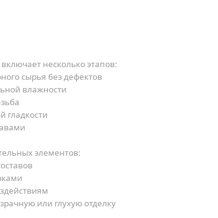
Наш менеджер свяжется с Вами в течение 5
Я согласен на обработку персональных данных
минут
Я согласен на обработку персональных данных
или
включает несколько этапов:
ного сырья без дефектов
льной влажности
езьба
й гладкости
тавами
тельных элементов:
составов
зками
оздействиям
зрачную или глухую отделку