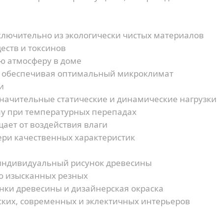
лючительно из экологически чистых материалов
еств и токсинов
ю атмосферу в доме
, обеспечивая оптимальный микроклимат
и
ачительные статические и динамические нагрузки
у при температурных перепадах
ает от воздействия влаги
ери качественных характеристик
индивидуальный рисунок древесины
до изысканных резных
нки древесины и дизайнерская окраска
ских, современных и эклектичных интерьеров