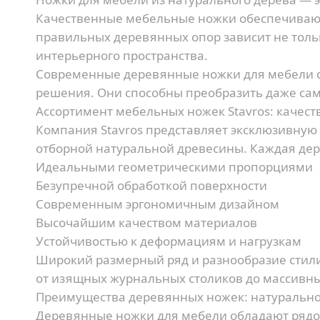
Качественные мебельные ножки обеспечивают 
правильных деревянных опор зависит не тольк
интерьерного пространства.
Современные деревянные ножки для мебели с
решения. Они способны преобразить даже сам
Ассортимент мебельных ножек Stavros: качес
Компания Stavros представляет эксклюзивную
отборной натуральной древесины. Каждая дере
Идеальными геометрическими пропорциями
Безупречной обработкой поверхности
Современным эргономичным дизайном
Высочайшим качеством материалов
Устойчивостью к деформациям и нагрузкам
Широкий размерный ряд и разнообразие стил
от изящных журнальных столиков до массивны
Преимущества деревянных ножек: натурально
Деревянные ножки для мебели обладают рядо