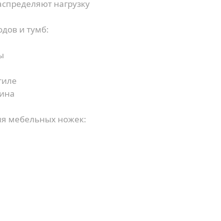
спределяют нагрузку
дов и тумб:
ы
тиле
сина
ия мебельных ножек:
Купить в 1 клик
Заказать звонок
Имя
*
Ваша заявка отправлена!