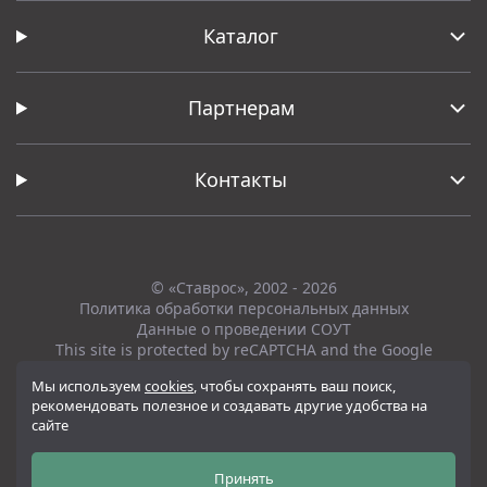
Каталог
Партнерам
Контакты
© «Ставрос», 2002 - 2026
Политика обработки персональных данных
Данные о проведении СОУТ
This site is protected by reCAPTCHA and the Google
Privacy Policy
and
Terms of Service
apply.
Мы используем
cookies
, чтобы сохранять ваш поиск,
рекомендовать полезное и создавать другие удобства на
Вся представленная на сайте информация, касающаяся технических
сайте
характеристик, наличия на складе, стоимости товаров, носит
информационный характер и ни при каких условиях не является
публичной офертой, определяемой положениями Статьи 437(2)
Принять