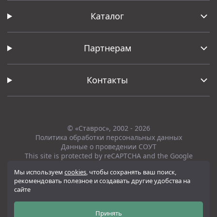
Каталог
Партнерам
Контакты
© «Ставрос», 2002 - 2026
Политика обработки персональных данных
Данные о проведении СОУТ
This site is protected by reCAPTCHA and the Google
Privacy Policy
and
Terms of Service
apply.
Мы используем
cookies
, чтобы сохранять ваш поиск,
рекомендовать полезное и создавать другие удобства на
Вся представленная на сайте информация, касающаяся технических
сайте
характеристик, наличия на складе, стоимости товаров, носит
информационный характер и ни при каких условиях не является
публичной офертой, определяемой положениями Статьи 437(2)
Принять