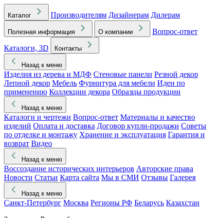
Производителям
Дизайнерам
Дилерам
Каталог
Вопрос-ответ
Полезная информация
О компании
Каталоги, 3D
Контакты
Назад к меню
Изделия из дерева и МДФ
Стеновые панели
Резной декор
Лепной декор
Мебель
Фурнитура для мебели
Идеи по
применению
Коллекции декора
Образцы продукции
Назад к меню
Каталоги и чертежи
Вопрос-ответ
Материалы и качество
изделий
Оплата и доставка
Договор купли-продажи
Советы
по отделке и монтажу
Хранение и эксплуатация
Гарантия и
возврат
Видео
Назад к меню
Воссоздание исторических интерьеров
Авторские права
Новости
Статьи
Карта сайта
Мы в СМИ
Отзывы
Галерея
Назад к меню
Санкт-Петербург
Москва
Регионы РФ
Беларусь
Казахстан