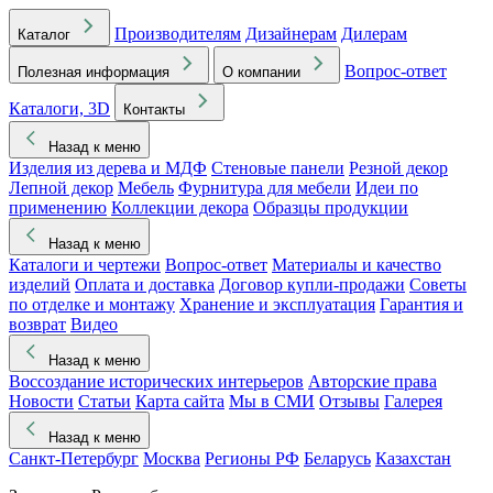
Производителям
Дизайнерам
Дилерам
Каталог
Вопрос-ответ
Полезная информация
О компании
Каталоги, 3D
Контакты
Назад к меню
Изделия из дерева и МДФ
Стеновые панели
Резной декор
Лепной декор
Мебель
Фурнитура для мебели
Идеи по
применению
Коллекции декора
Образцы продукции
Назад к меню
Каталоги и чертежи
Вопрос-ответ
Материалы и качество
изделий
Оплата и доставка
Договор купли-продажи
Советы
по отделке и монтажу
Хранение и эксплуатация
Гарантия и
возврат
Видео
Назад к меню
Воссоздание исторических интерьеров
Авторские права
Новости
Статьи
Карта сайта
Мы в СМИ
Отзывы
Галерея
Назад к меню
Санкт-Петербург
Москва
Регионы РФ
Беларусь
Казахстан