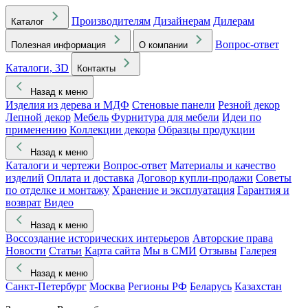
Производителям
Дизайнерам
Дилерам
Каталог
Вопрос-ответ
Полезная информация
О компании
Каталоги, 3D
Контакты
Назад к меню
Изделия из дерева и МДФ
Стеновые панели
Резной декор
Лепной декор
Мебель
Фурнитура для мебели
Идеи по
применению
Коллекции декора
Образцы продукции
Назад к меню
Каталоги и чертежи
Вопрос-ответ
Материалы и качество
изделий
Оплата и доставка
Договор купли-продажи
Советы
по отделке и монтажу
Хранение и эксплуатация
Гарантия и
возврат
Видео
Назад к меню
Воссоздание исторических интерьеров
Авторские права
Новости
Статьи
Карта сайта
Мы в СМИ
Отзывы
Галерея
Назад к меню
Санкт-Петербург
Москва
Регионы РФ
Беларусь
Казахстан