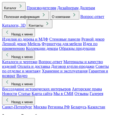
Производителям
Дизайнерам
Дилерам
Каталог
Вопрос-ответ
Полезная информация
О компании
Каталоги, 3D
Контакты
Назад к меню
Изделия из дерева и МДФ
Стеновые панели
Резной декор
Лепной декор
Мебель
Фурнитура для мебели
Идеи по
применению
Коллекции декора
Образцы продукции
Назад к меню
Каталоги и чертежи
Вопрос-ответ
Материалы и качество
изделий
Оплата и доставка
Договор купли-продажи
Советы
по отделке и монтажу
Хранение и эксплуатация
Гарантия и
возврат
Видео
Назад к меню
Воссоздание исторических интерьеров
Авторские права
Новости
Статьи
Карта сайта
Мы в СМИ
Отзывы
Галерея
Назад к меню
Санкт-Петербург
Москва
Регионы РФ
Беларусь
Казахстан