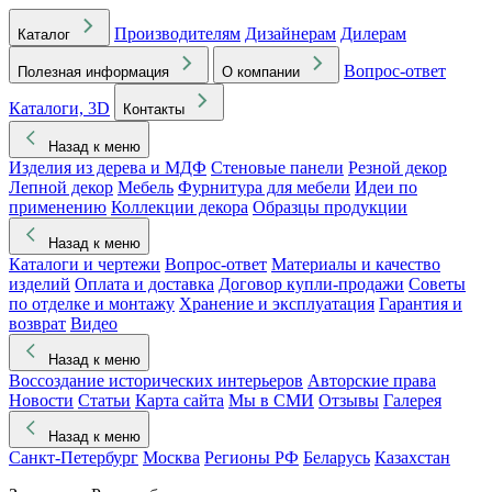
Производителям
Дизайнерам
Дилерам
Каталог
Вопрос-ответ
Полезная информация
О компании
Каталоги, 3D
Контакты
Назад к меню
Изделия из дерева и МДФ
Стеновые панели
Резной декор
Лепной декор
Мебель
Фурнитура для мебели
Идеи по
применению
Коллекции декора
Образцы продукции
Назад к меню
Каталоги и чертежи
Вопрос-ответ
Материалы и качество
изделий
Оплата и доставка
Договор купли-продажи
Советы
по отделке и монтажу
Хранение и эксплуатация
Гарантия и
возврат
Видео
Назад к меню
Воссоздание исторических интерьеров
Авторские права
Новости
Статьи
Карта сайта
Мы в СМИ
Отзывы
Галерея
Назад к меню
Санкт-Петербург
Москва
Регионы РФ
Беларусь
Казахстан