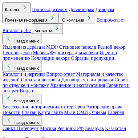
Производителям
Дизайнерам
Дилерам
Каталог
Вопрос-ответ
Полезная информация
О компании
Каталоги, 3D
Контакты
Назад к меню
Изделия из дерева и МДФ
Стеновые панели
Резной декор
Лепной декор
Мебель
Фурнитура для мебели
Идеи по
применению
Коллекции декора
Образцы продукции
Назад к меню
Каталоги и чертежи
Вопрос-ответ
Материалы и качество
изделий
Оплата и доставка
Договор купли-продажи
Советы
по отделке и монтажу
Хранение и эксплуатация
Гарантия и
возврат
Видео
Назад к меню
Воссоздание исторических интерьеров
Авторские права
Новости
Статьи
Карта сайта
Мы в СМИ
Отзывы
Галерея
Назад к меню
Санкт-Петербург
Москва
Регионы РФ
Беларусь
Казахстан