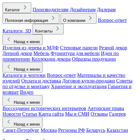
Производителям
Дизайнерам
Дилерам
Каталог
Вопрос-ответ
Полезная информация
О компании
Каталоги, 3D
Контакты
Назад к меню
Изделия из дерева и МДФ
Стеновые панели
Резной декор
Лепной декор
Мебель
Фурнитура для мебели
Идеи по
применению
Коллекции декора
Образцы продукции
Назад к меню
Каталоги и чертежи
Вопрос-ответ
Материалы и качество
изделий
Оплата и доставка
Договор купли-продажи
Советы
по отделке и монтажу
Хранение и эксплуатация
Гарантия и
возврат
Видео
Назад к меню
Воссоздание исторических интерьеров
Авторские права
Новости
Статьи
Карта сайта
Мы в СМИ
Отзывы
Галерея
Назад к меню
Санкт-Петербург
Москва
Регионы РФ
Беларусь
Казахстан