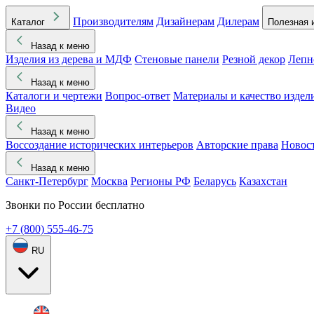
Производителям
Дизайнерам
Дилерам
Каталог
Полезная 
Назад к меню
Изделия из дерева и МДФ
Стеновые панели
Резной декор
Лепн
Назад к меню
Каталоги и чертежи
Вопрос-ответ
Материалы и качество издел
Видео
Назад к меню
Воссоздание исторических интерьеров
Авторские права
Новос
Назад к меню
Санкт-Петербург
Москва
Регионы РФ
Беларусь
Казахстан
Звонки по России бесплатно
+7 (800) 555-46-75
RU