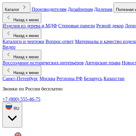
Производителям
Дизайнерам
Дилерам
Каталог
Полезная 
Назад к меню
Изделия из дерева и МДФ
Стеновые панели
Резной декор
Лепн
Назад к меню
Каталоги и чертежи
Вопрос-ответ
Материалы и качество издел
Видео
Назад к меню
Воссоздание исторических интерьеров
Авторские права
Новос
Назад к меню
Санкт-Петербург
Москва
Регионы РФ
Беларусь
Казахстан
Звонки по России бесплатно
+7 (800) 555-46-75
RU