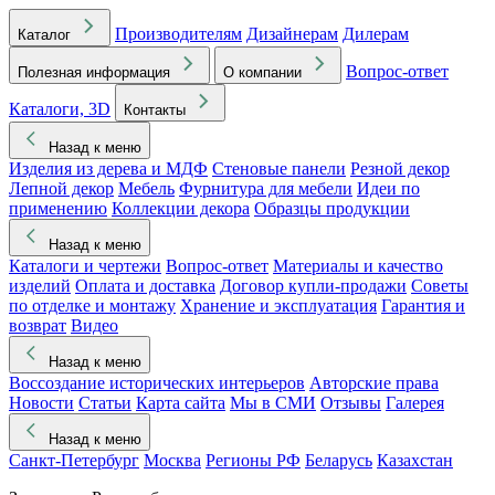
Производителям
Дизайнерам
Дилерам
Каталог
Вопрос-ответ
Полезная информация
О компании
Каталоги, 3D
Контакты
Назад к меню
Изделия из дерева и МДФ
Стеновые панели
Резной декор
Лепной декор
Мебель
Фурнитура для мебели
Идеи по
применению
Коллекции декора
Образцы продукции
Назад к меню
Каталоги и чертежи
Вопрос-ответ
Материалы и качество
изделий
Оплата и доставка
Договор купли-продажи
Советы
по отделке и монтажу
Хранение и эксплуатация
Гарантия и
возврат
Видео
Назад к меню
Воссоздание исторических интерьеров
Авторские права
Новости
Статьи
Карта сайта
Мы в СМИ
Отзывы
Галерея
Назад к меню
Санкт-Петербург
Москва
Регионы РФ
Беларусь
Казахстан