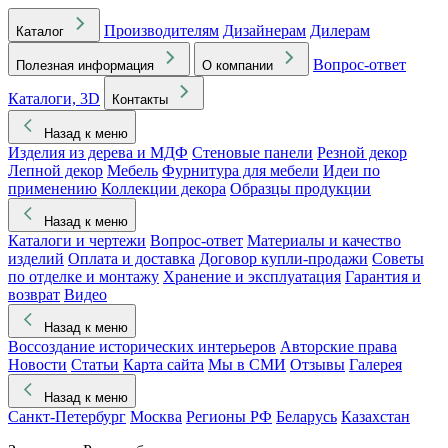
Производителям
Дизайнерам
Дилерам
Каталог
Вопрос-ответ
Полезная информация
О компании
Каталоги, 3D
Контакты
Назад к меню
Изделия из дерева и МДФ
Стеновые панели
Резной декор
Лепной декор
Мебель
Фурнитура для мебели
Идеи по
применению
Коллекции декора
Образцы продукции
Назад к меню
Каталоги и чертежи
Вопрос-ответ
Материалы и качество
изделий
Оплата и доставка
Договор купли-продажи
Советы
по отделке и монтажу
Хранение и эксплуатация
Гарантия и
возврат
Видео
Назад к меню
Воссоздание исторических интерьеров
Авторские права
Новости
Статьи
Карта сайта
Мы в СМИ
Отзывы
Галерея
Назад к меню
Санкт-Петербург
Москва
Регионы РФ
Беларусь
Казахстан