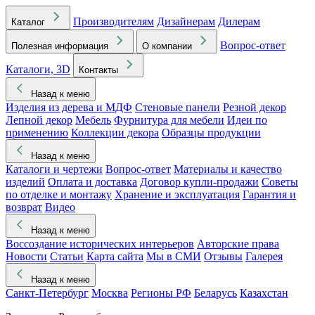
Производителям
Дизайнерам
Дилерам
Каталог
Вопрос-ответ
Полезная информация
О компании
Каталоги, 3D
Контакты
Назад к меню
Изделия из дерева и МДФ
Стеновые панели
Резной декор
Лепной декор
Мебель
Фурнитура для мебели
Идеи по
применению
Коллекции декора
Образцы продукции
Назад к меню
Каталоги и чертежи
Вопрос-ответ
Материалы и качество
изделий
Оплата и доставка
Договор купли-продажи
Советы
по отделке и монтажу
Хранение и эксплуатация
Гарантия и
возврат
Видео
Назад к меню
Воссоздание исторических интерьеров
Авторские права
Новости
Статьи
Карта сайта
Мы в СМИ
Отзывы
Галерея
Назад к меню
Санкт-Петербург
Москва
Регионы РФ
Беларусь
Казахстан