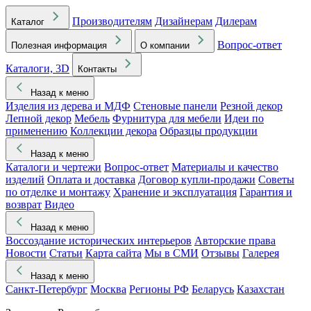
Производителям
Дизайнерам
Дилерам
Каталог
Вопрос-ответ
Полезная информация
О компании
Каталоги, 3D
Контакты
Назад к меню
Изделия из дерева и МДФ
Стеновые панели
Резной декор
Лепной декор
Мебель
Фурнитура для мебели
Идеи по
применению
Коллекции декора
Образцы продукции
Назад к меню
Каталоги и чертежи
Вопрос-ответ
Материалы и качество
изделий
Оплата и доставка
Договор купли-продажи
Советы
по отделке и монтажу
Хранение и эксплуатация
Гарантия и
возврат
Видео
Назад к меню
Воссоздание исторических интерьеров
Авторские права
Новости
Статьи
Карта сайта
Мы в СМИ
Отзывы
Галерея
Назад к меню
Санкт-Петербург
Москва
Регионы РФ
Беларусь
Казахстан