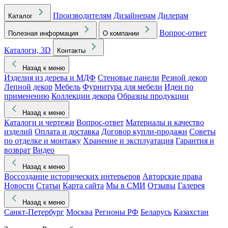
Производителям
Дизайнерам
Дилерам
Каталог
Вопрос-ответ
Полезная информация
О компании
Каталоги, 3D
Контакты
Назад к меню
Изделия из дерева и МДФ
Стеновые панели
Резной декор
Лепной декор
Мебель
Фурнитура для мебели
Идеи по
применению
Коллекции декора
Образцы продукции
Назад к меню
Каталоги и чертежи
Вопрос-ответ
Материалы и качество
изделий
Оплата и доставка
Договор купли-продажи
Советы
по отделке и монтажу
Хранение и эксплуатация
Гарантия и
возврат
Видео
Назад к меню
Воссоздание исторических интерьеров
Авторские права
Новости
Статьи
Карта сайта
Мы в СМИ
Отзывы
Галерея
Назад к меню
Санкт-Петербург
Москва
Регионы РФ
Беларусь
Казахстан