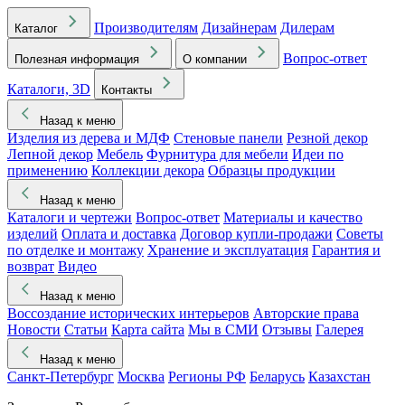
Производителям
Дизайнерам
Дилерам
Каталог
Вопрос-ответ
Полезная информация
О компании
Каталоги, 3D
Контакты
Назад к меню
Изделия из дерева и МДФ
Стеновые панели
Резной декор
Лепной декор
Мебель
Фурнитура для мебели
Идеи по
применению
Коллекции декора
Образцы продукции
Назад к меню
Каталоги и чертежи
Вопрос-ответ
Материалы и качество
изделий
Оплата и доставка
Договор купли-продажи
Советы
по отделке и монтажу
Хранение и эксплуатация
Гарантия и
возврат
Видео
Назад к меню
Воссоздание исторических интерьеров
Авторские права
Новости
Статьи
Карта сайта
Мы в СМИ
Отзывы
Галерея
Назад к меню
Санкт-Петербург
Москва
Регионы РФ
Беларусь
Казахстан