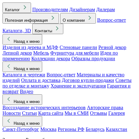
Производителям
Дизайнерам
Дилерам
Каталог
Вопрос-ответ
Полезная информация
О компании
Каталоги, 3D
Контакты
Назад к меню
Изделия из дерева и МДФ
Стеновые панели
Резной декор
Лепной декор
Мебель
Фурнитура для мебели
Идеи по
применению
Коллекции декора
Образцы продукции
Назад к меню
Каталоги и чертежи
Вопрос-ответ
Материалы и качество
изделий
Оплата и доставка
Договор купли-продажи
Советы
по отделке и монтажу
Хранение и эксплуатация
Гарантия и
возврат
Видео
Назад к меню
Воссоздание исторических интерьеров
Авторские права
Новости
Статьи
Карта сайта
Мы в СМИ
Отзывы
Галерея
Назад к меню
Санкт-Петербург
Москва
Регионы РФ
Беларусь
Казахстан