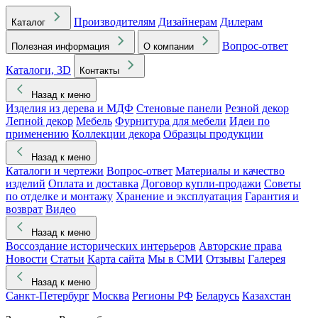
Производителям
Дизайнерам
Дилерам
Каталог
Вопрос-ответ
Полезная информация
О компании
Каталоги, 3D
Контакты
Назад к меню
Изделия из дерева и МДФ
Стеновые панели
Резной декор
Лепной декор
Мебель
Фурнитура для мебели
Идеи по
применению
Коллекции декора
Образцы продукции
Назад к меню
Каталоги и чертежи
Вопрос-ответ
Материалы и качество
изделий
Оплата и доставка
Договор купли-продажи
Советы
по отделке и монтажу
Хранение и эксплуатация
Гарантия и
возврат
Видео
Назад к меню
Воссоздание исторических интерьеров
Авторские права
Новости
Статьи
Карта сайта
Мы в СМИ
Отзывы
Галерея
Назад к меню
Санкт-Петербург
Москва
Регионы РФ
Беларусь
Казахстан