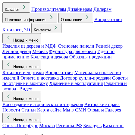
Производителям
Дизайнерам
Дилерам
Каталог
Вопрос-ответ
Полезная информация
О компании
Каталоги, 3D
Контакты
Назад к меню
Изделия из дерева и МДФ
Стеновые панели
Резной декор
Лепной декор
Мебель
Фурнитура для мебели
Идеи по
применению
Коллекции декора
Образцы продукции
Назад к меню
Каталоги и чертежи
Вопрос-ответ
Материалы и качество
изделий
Оплата и доставка
Договор купли-продажи
Советы
по отделке и монтажу
Хранение и эксплуатация
Гарантия и
возврат
Видео
Назад к меню
Воссоздание исторических интерьеров
Авторские права
Новости
Статьи
Карта сайта
Мы в СМИ
Отзывы
Галерея
Назад к меню
Санкт-Петербург
Москва
Регионы РФ
Беларусь
Казахстан