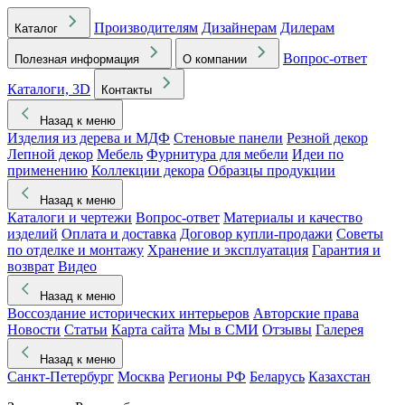
Производителям
Дизайнерам
Дилерам
Каталог
Вопрос-ответ
Полезная информация
О компании
Каталоги, 3D
Контакты
Назад к меню
Изделия из дерева и МДФ
Стеновые панели
Резной декор
Лепной декор
Мебель
Фурнитура для мебели
Идеи по
применению
Коллекции декора
Образцы продукции
Назад к меню
Каталоги и чертежи
Вопрос-ответ
Материалы и качество
изделий
Оплата и доставка
Договор купли-продажи
Советы
по отделке и монтажу
Хранение и эксплуатация
Гарантия и
возврат
Видео
Назад к меню
Воссоздание исторических интерьеров
Авторские права
Новости
Статьи
Карта сайта
Мы в СМИ
Отзывы
Галерея
Назад к меню
Санкт-Петербург
Москва
Регионы РФ
Беларусь
Казахстан