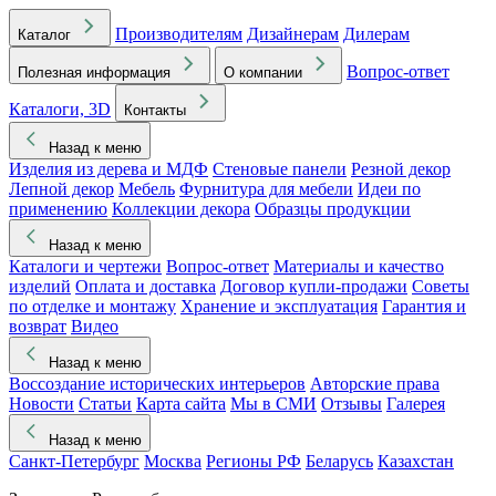
Производителям
Дизайнерам
Дилерам
Каталог
Вопрос-ответ
Полезная информация
О компании
Каталоги, 3D
Контакты
Назад к меню
Изделия из дерева и МДФ
Стеновые панели
Резной декор
Лепной декор
Мебель
Фурнитура для мебели
Идеи по
применению
Коллекции декора
Образцы продукции
Назад к меню
Каталоги и чертежи
Вопрос-ответ
Материалы и качество
изделий
Оплата и доставка
Договор купли-продажи
Советы
по отделке и монтажу
Хранение и эксплуатация
Гарантия и
возврат
Видео
Назад к меню
Воссоздание исторических интерьеров
Авторские права
Новости
Статьи
Карта сайта
Мы в СМИ
Отзывы
Галерея
Назад к меню
Санкт-Петербург
Москва
Регионы РФ
Беларусь
Казахстан