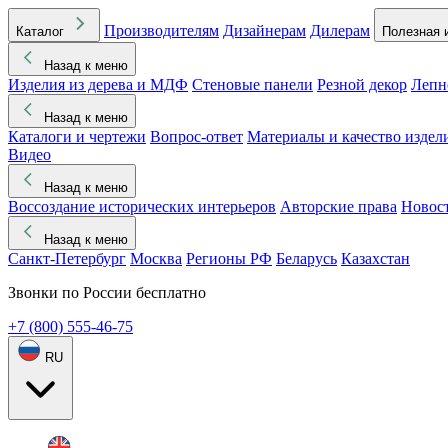
Производителям
Дизайнерам
Дилерам
Каталог
Полезная 
Назад к меню
Изделия из дерева и МДФ
Стеновые панели
Резной декор
Лепн
Назад к меню
Каталоги и чертежи
Вопрос-ответ
Материалы и качество издел
Видео
Назад к меню
Воссоздание исторических интерьеров
Авторские права
Новос
Назад к меню
Санкт-Петербург
Москва
Регионы РФ
Беларусь
Казахстан
Звонки по России бесплатно
+7 (800) 555-46-75
RU