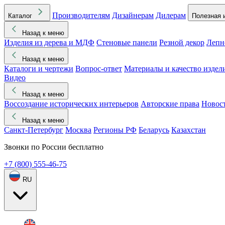
Производителям
Дизайнерам
Дилерам
Каталог
Полезная 
Назад к меню
Изделия из дерева и МДФ
Стеновые панели
Резной декор
Лепн
Назад к меню
Каталоги и чертежи
Вопрос-ответ
Материалы и качество издел
Видео
Назад к меню
Воссоздание исторических интерьеров
Авторские права
Новос
Назад к меню
Санкт-Петербург
Москва
Регионы РФ
Беларусь
Казахстан
Звонки по России бесплатно
+7 (800) 555-46-75
RU