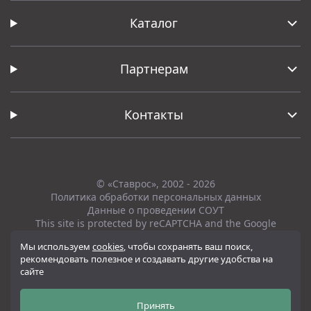
Каталог
Партнерам
Контакты
© «Ставрос», 2002 - 2026
Политика обработки персональных данных
Данные о проведении СОУТ
This site is protected by reCAPTCHA and the Google
Privacy Policy
and
Terms of Service
apply.
Мы используем
cookies
, чтобы сохранять ваш поиск,
рекомендовать полезное и создавать другие удобства на
Вся представленная на сайте информация, касающаяся технических
сайте
характеристик, наличия на складе, стоимости товаров, носит
информационный характер и ни при каких условиях не является
публичной офертой, определяемой положениями Статьи 437(2)
Принять