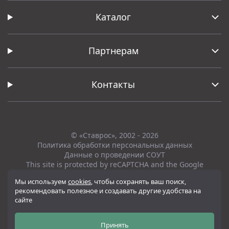
Каталог
Партнерам
Контакты
© «Ставрос», 2002 - 2026
Политика обработки персональных данных
Данные о проведении СОУТ
This site is protected by reCAPTCHA and the Google
Privacy Policy
and
Terms of Service
apply.
Мы используем
cookies
, чтобы сохранять ваш поиск,
рекомендовать полезное и создавать другие удобства на
Вся представленная на сайте информация, касающаяся технических
сайте
характеристик, наличия на складе, стоимости товаров, носит
информационный характер и ни при каких условиях не является
публичной офертой, определяемой положениями Статьи 437(2)
Принять