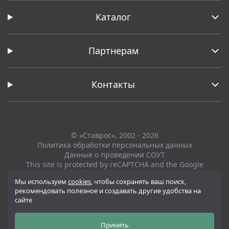
Каталог
Партнерам
Контакты
© «Ставрос», 2002 - 2026
Политика обработки персональных данных
Данные о проведении СОУТ
This site is protected by reCAPTCHA and the Google
Privacy Policy
and
Terms of Service
apply.
Мы используем
cookies
, чтобы сохранять ваш поиск,
рекомендовать полезное и создавать другие удобства на
Вся представленная на сайте информация, касающаяся технических
сайте
характеристик, наличия на складе, стоимости товаров, носит
информационный характер и ни при каких условиях не является
публичной офертой, определяемой положениями Статьи 437(2)
Принять