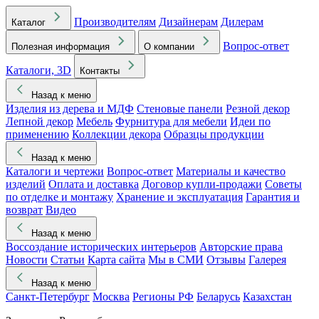
Производителям
Дизайнерам
Дилерам
Каталог
Вопрос-ответ
Полезная информация
О компании
Каталоги, 3D
Контакты
Назад к меню
Изделия из дерева и МДФ
Стеновые панели
Резной декор
Лепной декор
Мебель
Фурнитура для мебели
Идеи по
применению
Коллекции декора
Образцы продукции
Назад к меню
Каталоги и чертежи
Вопрос-ответ
Материалы и качество
изделий
Оплата и доставка
Договор купли-продажи
Советы
по отделке и монтажу
Хранение и эксплуатация
Гарантия и
возврат
Видео
Назад к меню
Воссоздание исторических интерьеров
Авторские права
Новости
Статьи
Карта сайта
Мы в СМИ
Отзывы
Галерея
Назад к меню
Санкт-Петербург
Москва
Регионы РФ
Беларусь
Казахстан